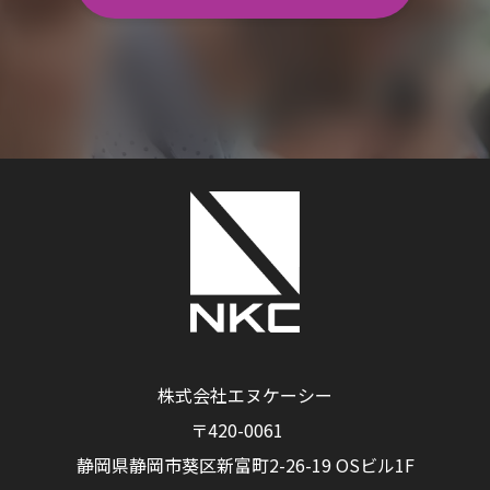
株式会社エヌケーシー
私たちは、すべてのプロジェクトに最適解をご
〒420-0061
提案し、
個性とブランドの魅力を最大限に引き
静岡県静岡市葵区新富町2-26-19 OSビル1F
出します。